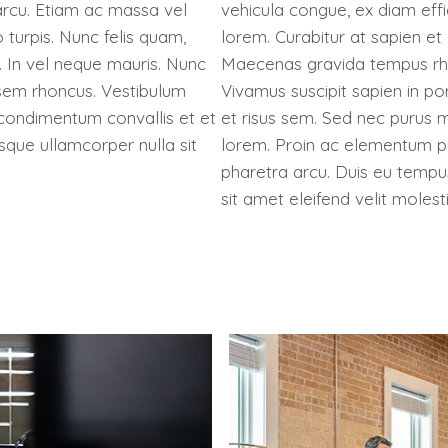
arcu. Etiam ac massa vel
vehicula congue, ex diam effic
 turpis. Nunc felis quam,
lorem. Curabitur at sapien et l
o. In vel neque mauris. Nunc
Maecenas gravida tempus rho
s sem rhoncus. Vestibulum
Vivamus suscipit sapien in por
h condimentum convallis et et
et risus sem. Sed nec purus 
uisque ullamcorper nulla sit
lorem. Proin ac elementum pu
pharetra arcu. Duis eu tempu
sit amet eleifend velit molesti