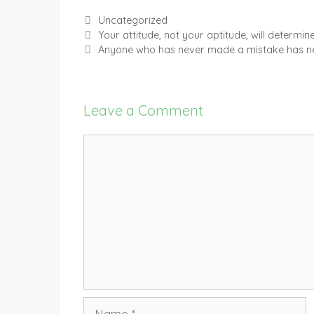
Categories
Uncategorized
Your attitude, not your aptitude, will determine
Anyone who has never made a mistake has ne
Leave a Comment
Comment
Name