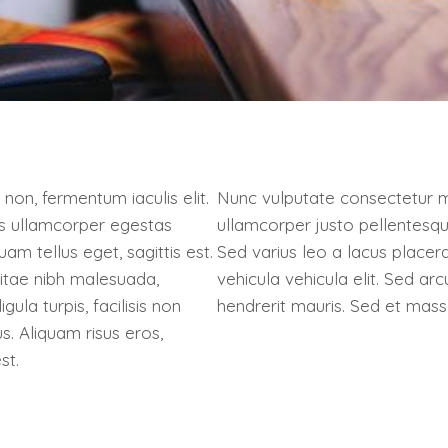
 non, fermentum iaculis elit.
Nunc vulputate consectetur m
as ullamcorper egestas
ullamcorper justo pellentesque 
uam tellus eget, sagittis est.
Sed varius leo a lacus placera
vitae nibh malesuada,
vehicula vehicula elit. Sed arc
igula turpis, facilisis non
hendrerit mauris. Sed et massa
s. Aliquam risus eros,
st.